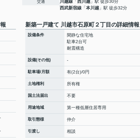
川越線
「
西川越
」駅 徒歩30分
交通
西武新宿線
「
本川越
」駅 徒歩32分
情報
新築一戸建て 川越市石原町２丁目の詳細情報
目
設備条件
閑静な住宅地
駐車2台可
耐震構造
設備(その他)
-
駐車場/月額
有(2台)/0円
土地権利
所有権
国土法届出
不要
用途地域
第一種低層住居専用
分
取引態様
仲介
分
引渡し
相談