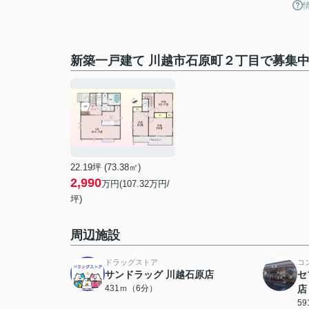
新築一戸建て 川越市石原町２丁目で募集
22.19坪 (73.38㎡)
2,990
万円(107.32万円/
坪)
周辺施設
ドラッグストア
コ
サンドラッグ 川越石原店
セ
431ｍ（6分）
店
5