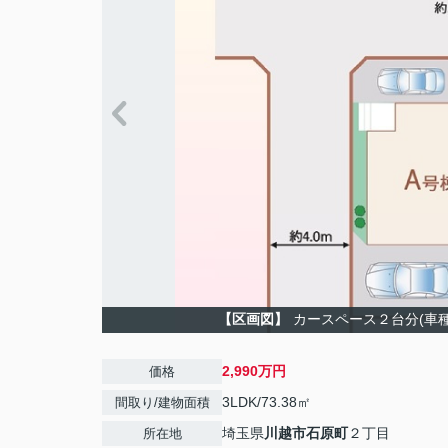
【区画図】
カースペース２台分(車
2,990万円
価格
3LDK/73.38㎡
間取り/建物面積
埼玉県
川越市
石原町
２丁目
所在地