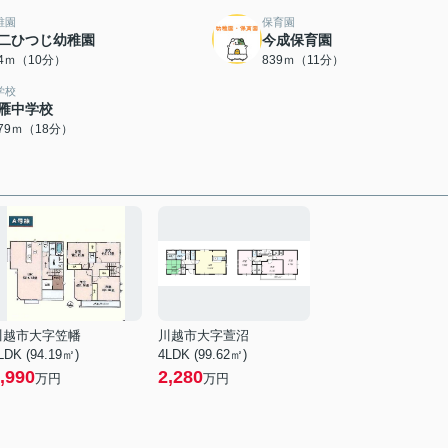
稚園
保育園
二ひつじ幼稚園
今成保育園
54ｍ（10分）
839ｍ（11分）
学校
雁中学校
379ｍ（18分）
川越市大字笠幡
川越市大字萱沼
LDK (94.19㎡)
4LDK (99.62㎡)
,990
2,280
万円
万円