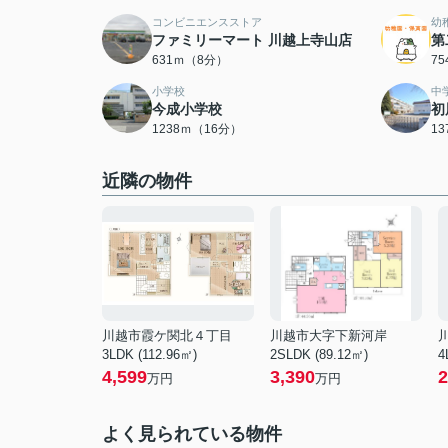
コンビニエンスストア
幼
ファミリーマート 川越上寺山店
第
631ｍ（8分）
7
小学校
中
今成小学校
初
1238ｍ（16分）
1
近隣の物件
川越市霞ケ関北４丁目
川越市大字下新河岸
3LDK (112.96㎡)
2SLDK (89.12㎡)
4
4,599
3,390
2
万円
万円
よく見られている物件