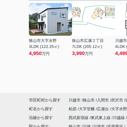
狭山市大字水野
狭山市広瀬２丁目
川越市
3LDK (122.25㎡)
7LDK (205.12㎡)
4LDK 
4,950
3,990
4,49
万円
万円
市区町村から探す
川越市
狭山市
入間市
所沢市
町名から探す
柏原
大字笠幡
広瀬台
大字水
沿線から探す
西武新宿線
東武東上線
川越線
駅から探す
狭山市
川越
川越市
武蔵藤沢