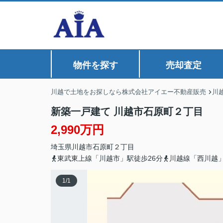
物件を探す
売却査定
川越で土地をお探しなら株式会社アイエー不動産販売
川
新築一戸建て 川越市石原町２丁目
2,990万円
埼玉県
川越市
石原町
２丁目
東武東上線「川越市」駅徒歩26分
川越線「西川越」
1
/
1