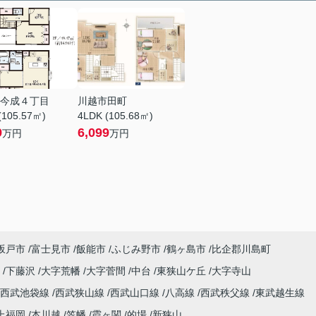
今成４丁目
川越市田町
(105.57㎡)
4LDK (105.68㎡)
9
6,099
万円
万円
坂戸市
富士見市
飯能市
ふじみ野市
鶴ヶ島市
比企郡川島町
野
下藤沢
大字荒幡
大字菅間
中台
東狭山ケ丘
大字寺山
西武池袋線
西武狭山線
西武山口線
八高線
西武秩父線
東武越生線
上福岡
本川越
笠幡
霞ヶ関
的場
新狭山