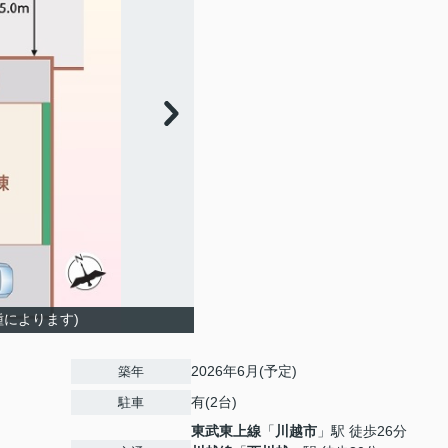
種によります)
2026年6月(予定)
築年
有(2台)
駐車
東武東上線
「
川越市
」駅 徒歩26分