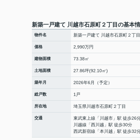
新築一戸建て 川越市石原町２丁目の基本
物件名
新築一戸建て 川越市石原町２丁
価格
2,990万円
建物面積
73.38㎡
土地面積
27.86坪(92.10㎡)
築年月
2026年6月（予定）
総戸数
1戸
所在地
埼玉県
川越市
石原町
２丁目
交通
東武東上線
「
川越市
」駅 徒歩26
川越線
「
西川越
」駅 徒歩30分
西武新宿線
「
本川越
」駅 徒歩32